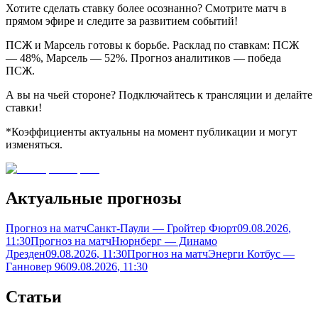
Хотите сделать ставку более осознанно? Смотрите матч в
прямом эфире и следите за развитием событий!
ПСЖ и Марсель готовы к борьбе. Расклад по ставкам: ПСЖ
— 48%, Марсель — 52%. Прогноз аналитиков — победа
ПСЖ.
А вы на чьей стороне? Подключайтесь к трансляции и делайте
ставки!
*Коэффициенты актуальны на момент публикации и могут
изменяться.
Актуальные прогнозы
Прогноз на матч
Санкт-Паули — Гройтер Фюрт
09.08.2026
,
11:30
Прогноз на матч
Нюрнберг — Динамо
Дрезден
09.08.2026
, 11:30
Прогноз на матч
Энерги Котбус —
Ганновер 96
09.08.2026
, 11:30
Статьи