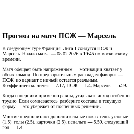
Прогноз на матч ПСЖ — Марсель
В следующем туре Франция. Лига 1 сойдутся ПСЖ и
Марсель. Начало матча — 08.02.2026 в 19:45 по московскому
времени.
Матч обещает быть напряженным — мотивации хватает у
обеих команд. По предварительным раскладам фаворит —
ПСЖ, но вариант с ничьей остается реальным.
Коэффициенты: ничья — 7.17, ПСЖ — 1.4, Марсель — 5.59.
Когда соперники примерно равны, угадывать исход особенно
трудно. Если сомневаетесь, разберите составы и текущую
форму — это убережет от поспешных решений.
Многие предпочитают дополнительные показатели: угловые
(1.5), голы (2.5), карточки (2.5), пенальти — 5.59, следующий
гол — 1.4.