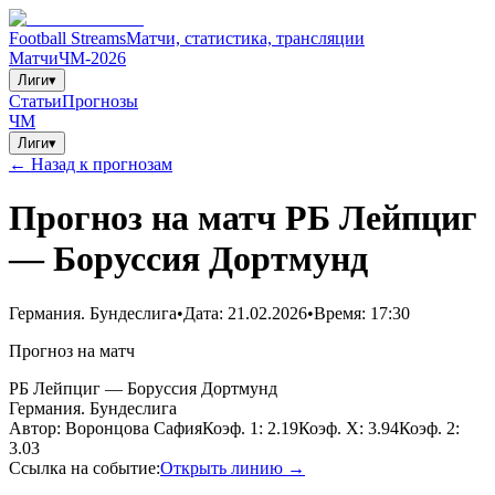
Football Streams
Матчи, статистика, трансляции
Матчи
ЧМ-2026
Лиги
▾
Статьи
Прогнозы
ЧМ
Лиги
▾
← Назад к прогнозам
Прогноз на матч РБ Лейпциг
— Боруссия Дортмунд
Германия. Бундеслига
•
Дата:
21.02.2026
•
Время:
17:30
Прогноз на матч
РБ Лейпциг
—
Боруссия Дортмунд
Германия. Бундеслига
Автор:
Воронцова Сафия
Коэф. 1:
2.19
Коэф. X:
3.94
Коэф. 2:
3.03
Ссылка на событие:
Открыть линию →