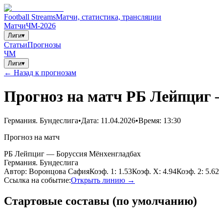
Football Streams
Матчи, статистика, трансляции
Матчи
ЧМ-2026
Лиги
▾
Статьи
Прогнозы
ЧМ
Лиги
▾
← Назад к прогнозам
Прогноз на матч РБ Лейпциг
Германия. Бундеслига
•
Дата:
11.04.2026
•
Время:
13:30
Прогноз на матч
РБ Лейпциг
—
Боруссия Мёнхенгладбах
Германия. Бундеслига
Автор:
Воронцова Сафия
Коэф. 1:
1.53
Коэф. X:
4.94
Коэф. 2:
5.62
Ссылка на событие:
Открыть линию →
Стартовые составы (по умолчанию)