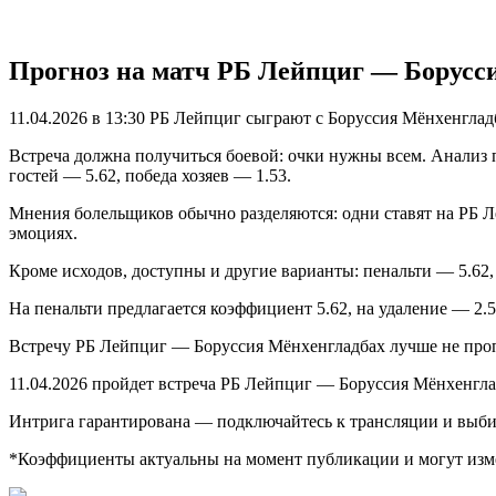
Прогноз на матч РБ Лейпциг — Борусс
11.04.2026 в 13:30 РБ Лейпциг сыграют с Боруссия Мёнхенглад
Встреча должна получиться боевой: очки нужны всем. Анализ п
гостей — 5.62, победа хозяев — 1.53.
Мнения болельщиков обычно разделяются: одни ставят на РБ Ле
эмоциях.
Кроме исходов, доступны и другие варианты: пенальти — 5.62, 
На пенальти предлагается коэффициент 5.62, на удаление — 2.5,
Встречу РБ Лейпциг — Боруссия Мёнхенгладбах лучше не проп
11.04.2026 пройдет встреча РБ Лейпциг — Боруссия Мёнхенглад
Интрига гарантирована — подключайтесь к трансляции и выби
*Коэффициенты актуальны на момент публикации и могут изме