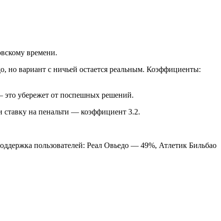
овскому времени.
, но вариант с ничьей остается реальным. Коэффициенты:
 — это убережет от поспешных решений.
 ставку на пенальти — коэффициент 3.2.
 Поддержка пользователей: Реал Овьедо — 49%, Атлетик Бильбао