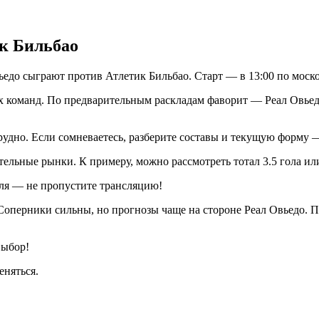
к Бильбао
вьедо сыграют против Атлетик Бильбао. Старт — в 13:00 по моск
 команд. По предварительным раскладам фаворит — Реал Овьедо
рудно. Если сомневаетесь, разберите составы и текущую форму
льные рынки. К примеру, можно рассмотреть тотал 3.5 гола или
еля — не пропустите трансляцию!
. Соперники сильны, но прогнозы чаще на стороне Реал Овьедо.
выбор!
няться.