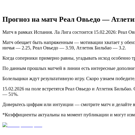
Прогноз на матч Реал Овьедо — Атлети
Матч в рамках Испания. Ла Лига состоится 15.02.2026: Реал О
Матч обещает быть напряженным — мотивации хватает у обеих
ничья — 2.25, Реал Овьедо — 3.59, Атлетик Бильбао — 3.2.
Когда соперники примерно равны, угадывать исход особенно т
По данным прошлых матчей в линии есть интересные дополните
Болельщики ждут результативную игру. Скоро узнаем победит
15.02.2026 на поле встретятся Реал Овьедо и Атлетик Бильбао
— 51%.
Доверьтесь цифрам или интуиции — смотрите матч и делайте 
*Коэффициенты актуальны на момент публикации и могут изме