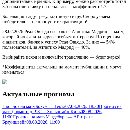
дополнительные рынки. К примеру, можно рассмотреть тотал
3.5 гола или ставку на пенальти — коэффициент 1.7.
Болельщики ждут результативную игру. Скоро узнаем
победителя — не пропустите трансляцию!
28.02.2026 Реал Овьедо сыграют с Атлетико Мадрид — матч,
который их фанаты ждут с особым интересом. По оценкам
аналитиков, ближе к успеху Реал Овьедо. За них — 54%
пользователей, за Атлетико Мадрид — 46%.
Выбирайте исход и включайте трансляцию — будет жарко!
*Коэффициенты актуальны на момент публикации и могут
изменяться.
Актуальные прогнозы
Прогноз на матч
Бохум — Герта
07.08.2026
, 18:30
Прогноз на
матч
Дармштадт 98 — Хольштайн Киль
08.08.2026
,
11:00
Прогноз на матч
Магдебург — Айнтрахт
Брауншвейг
08.08.2026
, 11:00