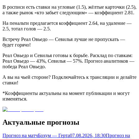
В росписи есть ставки на угловые (1.5), жёлтые карточки (2.5),
а также рынок «кто забьет следующим» — коэффициент 2.81.
На пенальти предлагается коэффициент 2.64, на удаление —
2.5, тотал голов — 2.5.
Встречу Реал Овьедо — Севилья лучше не пропускать —
будет горячо!
Реал Овьедо и Севилья готовы к борьбе. Расклад по ставкам:
Реал Овьедо — 43%, Севилья — 57%. Прогноз аналитиков —
победа Реал Овьедо.
А вы на чьей стороне? Подключайтесь к трансляции и делайте
ставки!
*Коэффициенты актуальны на момент публикации и могут
изменяться.
Актуальные прогнозы
Прогноз на матч
Бохум — Герта
07.08.2026
, 18:30
Прогноз на