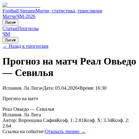
Football Streams
Матчи, статистика, трансляции
Матчи
ЧМ-2026
Лиги
▾
Статьи
Прогнозы
ЧМ
Лиги
▾
← Назад к прогнозам
Прогноз на матч Реал Овьедо
— Севилья
Испания. Ла Лига
•
Дата:
05.04.2026
•
Время:
16:30
Прогноз на матч
Реал Овьедо
—
Севилья
Испания. Ла Лига
Автор:
Воронцова Сафия
Коэф. 1:
2.81
Коэф. X:
3.34
Коэф. 2:
2.64
Ссылка на событие:
Открыть линию →