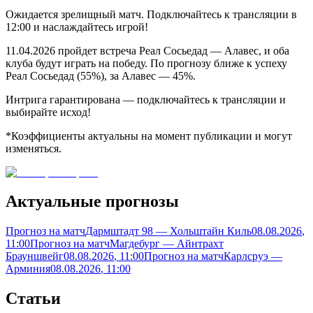
Ожидается зрелищный матч. Подключайтесь к трансляции в
12:00 и наслаждайтесь игрой!
11.04.2026 пройдет встреча Реал Сосьедад — Алавес, и оба
клуба будут играть на победу. По прогнозу ближе к успеху
Реал Сосьедад (55%), за Алавес — 45%.
Интрига гарантирована — подключайтесь к трансляции и
выбирайте исход!
*Коэффициенты актуальны на момент публикации и могут
изменяться.
Актуальные прогнозы
Прогноз на матч
Дармштадт 98 — Хольштайн Киль
08.08.2026
,
11:00
Прогноз на матч
Магдебург — Айнтрахт
Брауншвейг
08.08.2026
, 11:00
Прогноз на матч
Карлсруэ —
Арминия
08.08.2026
, 11:00
Статьи