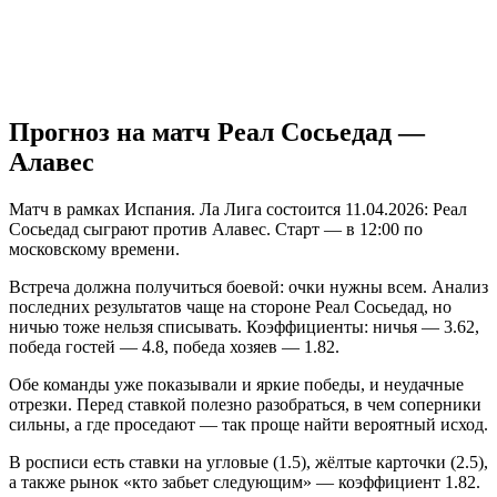
Прогноз на матч Реал Сосьедад —
Алавес
Матч в рамках Испания. Ла Лига состоится 11.04.2026: Реал
Сосьедад сыграют против Алавес. Старт — в 12:00 по
московскому времени.
Встреча должна получиться боевой: очки нужны всем. Анализ
последних результатов чаще на стороне Реал Сосьедад, но
ничью тоже нельзя списывать. Коэффициенты: ничья — 3.62,
победа гостей — 4.8, победа хозяев — 1.82.
Обе команды уже показывали и яркие победы, и неудачные
отрезки. Перед ставкой полезно разобраться, в чем соперники
сильны, а где проседают — так проще найти вероятный исход.
В росписи есть ставки на угловые (1.5), жёлтые карточки (2.5),
а также рынок «кто забьет следующим» — коэффициент 1.82.