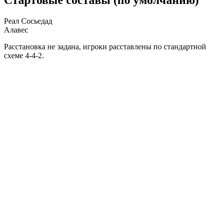
Реал Сосьедад
Алавес
Расстановка не задана, игроки расставлены по стандартной
схеме 4-4-2.