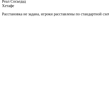
Реал Сосьедад
Хетафе
Расстановка не задана, игроки расставлены по стандартной схем