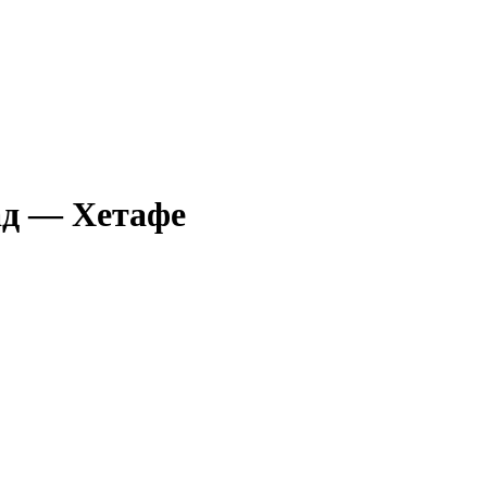
ад — Хетафе