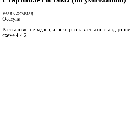
Реал Сосьедад
Осасуна
Расстановка не задана, игроки расставлены по стандартной
схеме 4-4-2.