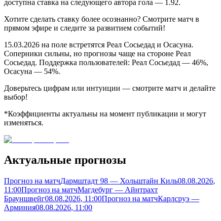
доступна ставка на следующего автора гола — 1.92.
Хотите сделать ставку более осознанно? Смотрите матч в
прямом эфире и следите за развитием событий!
15.03.2026 на поле встретятся Реал Сосьедад и Осасуна.
Соперники сильны, но прогнозы чаще на стороне Реал
Сосьедад. Поддержка пользователей: Реал Сосьедад — 46%,
Осасуна — 54%.
Доверьтесь цифрам или интуиции — смотрите матч и делайте
выбор!
*Коэффициенты актуальны на момент публикации и могут
изменяться.
Актуальные прогнозы
Прогноз на матч
Дармштадт 98 — Хольштайн Киль
08.08.2026
,
11:00
Прогноз на матч
Магдебург — Айнтрахт
Брауншвейг
08.08.2026
, 11:00
Прогноз на матч
Карлсруэ —
Арминия
08.08.2026
, 11:00