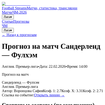
Football Streams
Матчи, статистика, трансляции
Матчи
ЧМ-2026
Лиги
▾
Статьи
Прогнозы
ЧМ
Лиги
▾
← Назад к прогнозам
Прогноз на матч Сандерленд
— Фулхэм
Англия. Премьер-лига
•
Дата:
22.02.2026
•
Время:
14:00
Прогноз на матч
Сандерленд
—
Фулхэм
Англия. Премьер-лига
Автор:
Воронцова Сафия
Коэф. 1:
2.7
Коэф. X:
3.31
Коэф. 2:
2.71
Ссылка на событие:
Открыть линию →
Стартовые составы (по умолчанию)