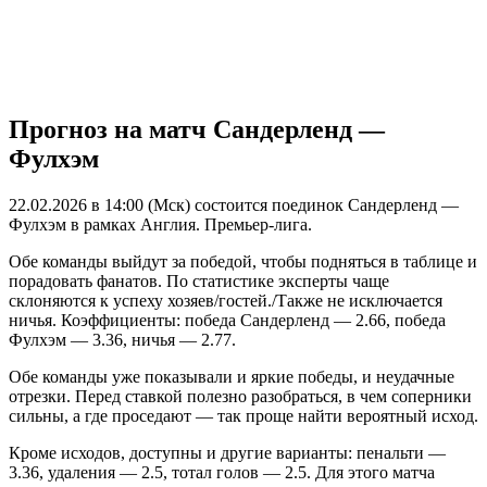
Прогноз на матч Сандерленд —
Фулхэм
22.02.2026 в 14:00 (Мск) состоится поединок Сандерленд —
Фулхэм в рамках Англия. Премьер-лига.
Обе команды выйдут за победой, чтобы подняться в таблице и
порадовать фанатов. По статистике эксперты чаще
склоняются к успеху хозяев/гостей./Также не исключается
ничья. Коэффициенты: победа Сандерленд — 2.66, победа
Фулхэм — 3.36, ничья — 2.77.
Обе команды уже показывали и яркие победы, и неудачные
отрезки. Перед ставкой полезно разобраться, в чем соперники
сильны, а где проседают — так проще найти вероятный исход.
Кроме исходов, доступны и другие варианты: пенальти —
3.36, удаления — 2.5, тотал голов — 2.5. Для этого матча