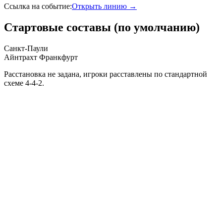
Ссылка на событие:
Открыть линию →
Стартовые составы (по умолчанию)
Санкт-Паули
Айнтрахт Франкфурт
Расстановка не задана, игроки расставлены по стандартной
схеме 4-4-2.