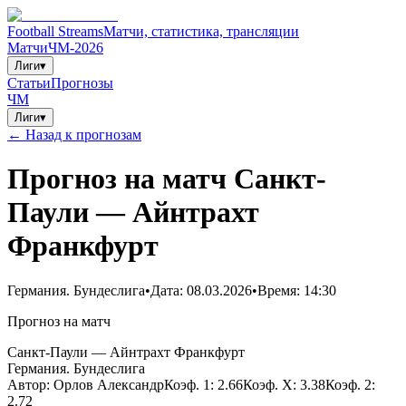
Football Streams
Матчи, статистика, трансляции
Матчи
ЧМ-2026
Лиги
▾
Статьи
Прогнозы
ЧМ
Лиги
▾
← Назад к прогнозам
Прогноз на матч Санкт-
Паули — Айнтрахт
Франкфурт
Германия. Бундеслига
•
Дата:
08.03.2026
•
Время:
14:30
Прогноз на матч
Санкт-Паули
—
Айнтрахт Франкфурт
Германия. Бундеслига
Автор:
Орлов Александр
Коэф. 1:
2.66
Коэф. X:
3.38
Коэф. 2:
2.72