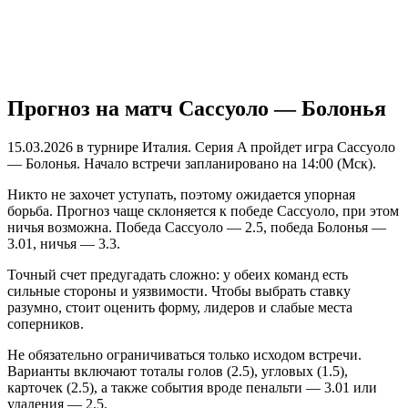
Прогноз на матч Сассуоло — Болонья
15.03.2026 в турнире Италия. Серия A пройдет игра Сассуоло
— Болонья. Начало встречи запланировано на 14:00 (Мск).
Никто не захочет уступать, поэтому ожидается упорная
борьба. Прогноз чаще склоняется к победе Сассуоло, при этом
ничья возможна. Победа Сассуоло — 2.5, победа Болонья —
3.01, ничья — 3.3.
Точный счет предугадать сложно: у обеих команд есть
сильные стороны и уязвимости. Чтобы выбрать ставку
разумно, стоит оценить форму, лидеров и слабые места
соперников.
Не обязательно ограничиваться только исходом встречи.
Варианты включают тоталы голов (2.5), угловых (1.5),
карточек (2.5), а также события вроде пенальти — 3.01 или
удаления — 2.5.