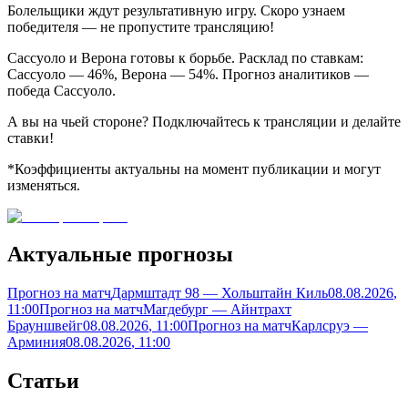
Болельщики ждут результативную игру. Скоро узнаем
победителя — не пропустите трансляцию!
Сассуоло и Верона готовы к борьбе. Расклад по ставкам:
Сассуоло — 46%, Верона — 54%. Прогноз аналитиков —
победа Сассуоло.
А вы на чьей стороне? Подключайтесь к трансляции и делайте
ставки!
*Коэффициенты актуальны на момент публикации и могут
изменяться.
Актуальные прогнозы
Прогноз на матч
Дармштадт 98 — Хольштайн Киль
08.08.2026
,
11:00
Прогноз на матч
Магдебург — Айнтрахт
Брауншвейг
08.08.2026
, 11:00
Прогноз на матч
Карлсруэ —
Арминия
08.08.2026
, 11:00
Статьи