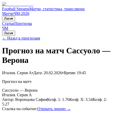
Football Streams
Матчи, статистика, трансляции
Матчи
ЧМ-2026
Лиги
▾
Статьи
Прогнозы
ЧМ
Лиги
▾
← Назад к прогнозам
Прогноз на матч Сассуоло —
Верона
Италия. Серия A
•
Дата:
20.02.2026
•
Время:
19:45
Прогноз на матч
Сассуоло
—
Верона
Италия. Серия A
Автор:
Воронцова Сафия
Коэф. 1:
1.76
Коэф. X:
3.54
Коэф. 2:
5.27
Ссылка на событие:
Открыть линию →