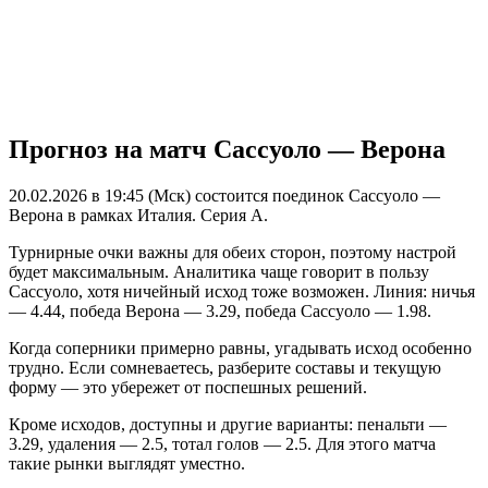
Прогноз на матч Сассуоло — Верона
20.02.2026 в 19:45 (Мск) состоится поединок Сассуоло —
Верона в рамках Италия. Серия A.
Турнирные очки важны для обеих сторон, поэтому настрой
будет максимальным. Аналитика чаще говорит в пользу
Сассуоло, хотя ничейный исход тоже возможен. Линия: ничья
— 4.44, победа Верона — 3.29, победа Сассуоло — 1.98.
Когда соперники примерно равны, угадывать исход особенно
трудно. Если сомневаетесь, разберите составы и текущую
форму — это убережет от поспешных решений.
Кроме исходов, доступны и другие варианты: пенальти —
3.29, удаления — 2.5, тотал голов — 2.5. Для этого матча
такие рынки выглядят уместно.