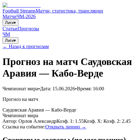
Football Streams
Матчи, статистика, трансляции
Матчи
ЧМ-2026
Лиги
▾
Статьи
Прогнозы
ЧМ
Лиги
▾
← Назад к прогнозам
Прогноз на матч Саудовская
Аравия — Кабо-Верде
Чемпионат мира
•
Дата:
15.06.2026
•
Время:
16:00
Прогноз на матч
Саудовская Аравия
—
Кабо-Верде
Чемпионат мира
Автор:
Орлов Александр
Коэф. 1:
1.55
Коэф. X:
Коэф. 2:
2.45
Ссылка на событие:
Открыть линию →
Стартовые составы (по умолчанию)