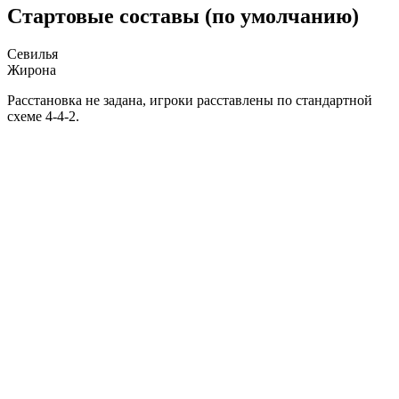
Стартовые составы (по умолчанию)
Севилья
Жирона
Расстановка не задана, игроки расставлены по стандартной
схеме 4-4-2.