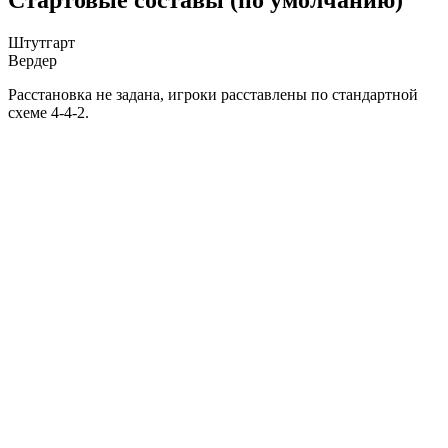
Штутгарт
Вердер
Расстановка не задана, игроки расставлены по стандартной
схеме 4-4-2.