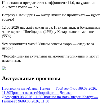
На пенальти предлагается коэффициент 11.0, на удаление —
2.5, тотал голов — 2.5.
Встречу Швейцария — Катар лучше не пропускать — будет
горячо!
12.06.2026 нас ждёт яркая игра. И аналитики, и болельщики
чаще верят в Швейцария (45%), у Катар голосов меньше
(55%).
Чем закончится матч? Узнаем совсем скоро — следите за
игрой!
*Коэффициенты актуальны на момент публикации и могут
изменяться.
Актуальные прогнозы
Прогноз на матч
Санкт-Паули — Гройтер Фюрт
09.08.2026
,
11:30
Прогноз на матч
Нюрнберг — Динамо
Дрезден
09.08.2026
, 11:30
Прогноз на матч
Энерги Котбус —
Ганновер 96
09.08.2026
, 11:30