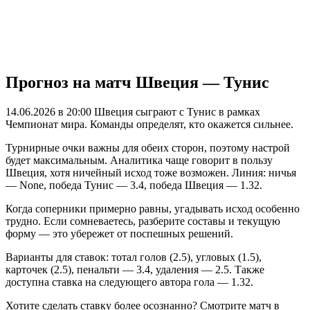
Прогноз на матч Швеция — Тунис
14.06.2026 в 20:00 Швеция сыграют с Тунис в рамках
Чемпионат мира. Команды определят, кто окажется сильнее.
Турнирные очки важны для обеих сторон, поэтому настрой
будет максимальным. Аналитика чаще говорит в пользу
Швеция, хотя ничейный исход тоже возможен. Линия: ничья
— None, победа Тунис — 3.4, победа Швеция — 1.32.
Когда соперники примерно равны, угадывать исход особенно
трудно. Если сомневаетесь, разберите составы и текущую
форму — это убережет от поспешных решений.
Варианты для ставок: тотал голов (2.5), угловых (1.5),
карточек (2.5), пенальти — 3.4, удаления — 2.5. Также
доступна ставка на следующего автора гола — 1.32.
Хотите сделать ставку более осознанно? Смотрите матч в