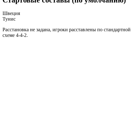
Швеция
Тунис
Расстановка не задана, игроки расставлены по стандартной
схеме 4-4-2.