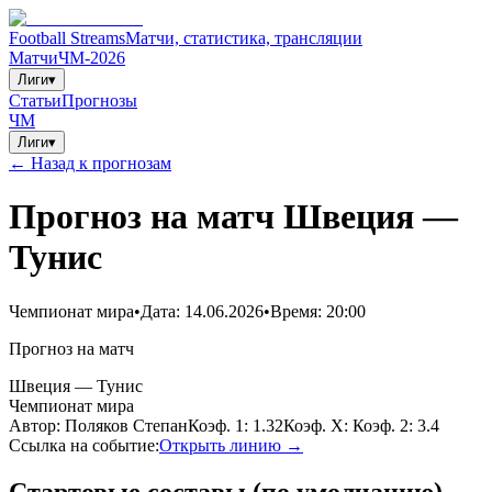
Football Streams
Матчи, статистика, трансляции
Матчи
ЧМ-2026
Лиги
▾
Статьи
Прогнозы
ЧМ
Лиги
▾
← Назад к прогнозам
Прогноз на матч Швеция —
Тунис
Чемпионат мира
•
Дата:
14.06.2026
•
Время:
20:00
Прогноз на матч
Швеция
—
Тунис
Чемпионат мира
Автор:
Поляков Степан
Коэф. 1:
1.32
Коэф. X:
Коэф. 2:
3.4
Ссылка на событие:
Открыть линию →
Стартовые составы (по умолчанию)