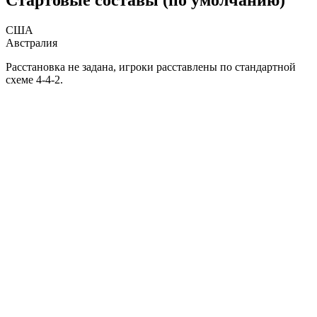
США
Австралия
Расстановка не задана, игроки расставлены по стандартной
схеме 4-4-2.