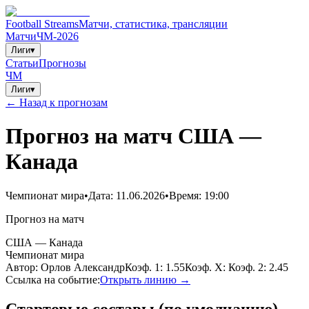
Football Streams
Матчи, статистика, трансляции
Матчи
ЧМ-2026
Лиги
▾
Статьи
Прогнозы
ЧМ
Лиги
▾
← Назад к прогнозам
Прогноз на матч США —
Канада
Чемпионат мира
•
Дата:
11.06.2026
•
Время:
19:00
Прогноз на матч
США
—
Канада
Чемпионат мира
Автор:
Орлов Александр
Коэф. 1:
1.55
Коэф. X:
Коэф. 2:
2.45
Ссылка на событие:
Открыть линию →
Стартовые составы (по умолчанию)