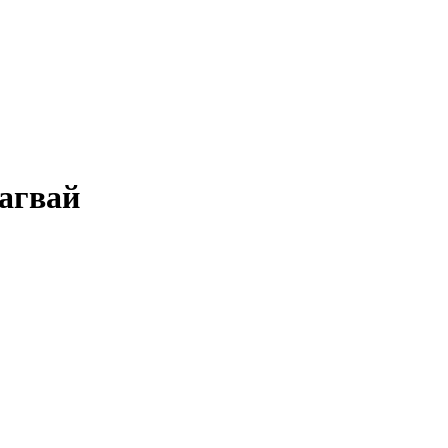
агвай