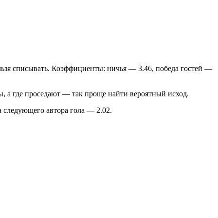
ьзя списывать. Коэффициенты: ничья — 3.46, победа гостей —
ы, а где проседают — так проще найти вероятный исход.
на следующего автора гола — 2.02.