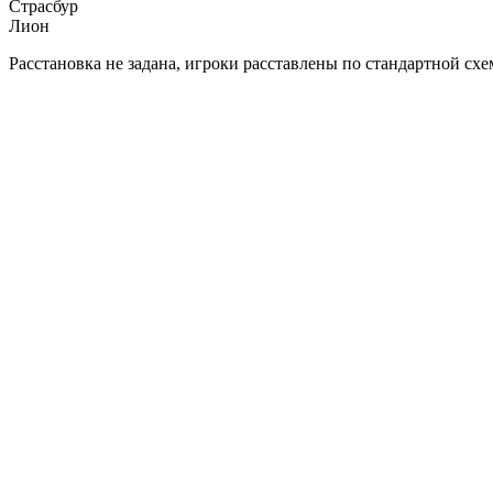
Страсбур
Лион
Расстановка не задана, игроки расставлены по стандартной схем