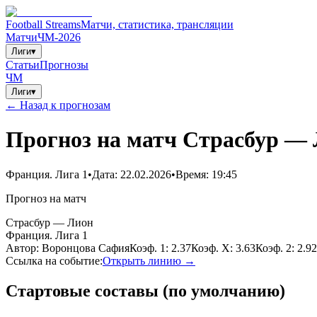
Football Streams
Матчи, статистика, трансляции
Матчи
ЧМ-2026
Лиги
▾
Статьи
Прогнозы
ЧМ
Лиги
▾
← Назад к прогнозам
Прогноз на матч Страсбур —
Франция. Лига 1
•
Дата:
22.02.2026
•
Время:
19:45
Прогноз на матч
Страсбур
—
Лион
Франция. Лига 1
Автор:
Воронцова Сафия
Коэф. 1:
2.37
Коэф. X:
3.63
Коэф. 2:
2.92
Ссылка на событие:
Открыть линию →
Стартовые составы (по умолчанию)