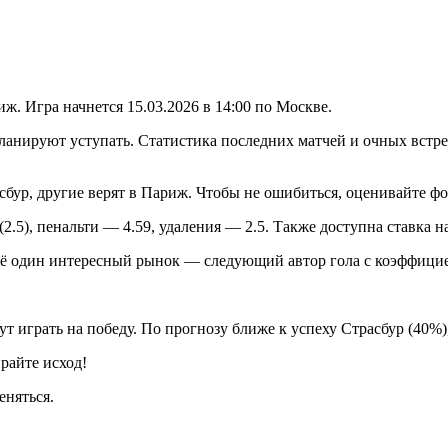
ж. Игра начнется 15.03.2026 в 14:00 по Москве.
ланируют уступать. Статистика последних матчей и очных встре
бур, другие верят в Париж. Чтобы не ошибиться, оценивайте фор
к (2.5), пенальти — 4.59, удаления — 2.5. Также доступна ставка 
Ещё один интересный рынок — следующий автор гола с коэффицие
ут играть на победу. По прогнозу ближе к успеху Страсбур (40%
райте исход!
няться.