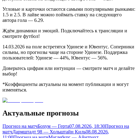
Угловые и карточки остаются самыми популярными рынками:
1.5 и 2.5. В лайве можно поймать ставку на следующего
автора гола — 6.29.
Ждём динамики и эмоций. Подключайтесь к трансляции и
смотрите футбол!
14.03.2026 на поле встретятся Удинезе и Ювентус. Соперники
сильны, но прогнозы чаще на стороне Удинезе. Поддержка
пользователей: Удинезе — 44%, Ювентус — 56%.
Доверьтесь цифрам или интуиции — смотрите матч и делайте
выбор!
*Коэффициенты актуальны на момент публикации и могут
изменяться.
Актуальные прогнозы
Прогноз на матч
Бохум — Герта
07.08.2026
, 18:30
Прогноз на
матч
Дармштадт 98 — Хольштайн Киль
08.08.2026
,
11:00
Прогноз на матч
Магдебург — Айнтрахт