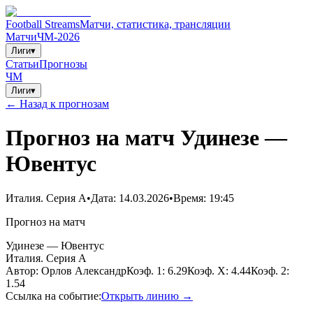
Football Streams
Матчи, статистика, трансляции
Матчи
ЧМ-2026
Лиги
▾
Статьи
Прогнозы
ЧМ
Лиги
▾
← Назад к прогнозам
Прогноз на матч Удинезе —
Ювентус
Италия. Серия A
•
Дата:
14.03.2026
•
Время:
19:45
Прогноз на матч
Удинезе
—
Ювентус
Италия. Серия A
Автор:
Орлов Александр
Коэф. 1:
6.29
Коэф. X:
4.44
Коэф. 2:
1.54
Ссылка на событие:
Открыть линию →