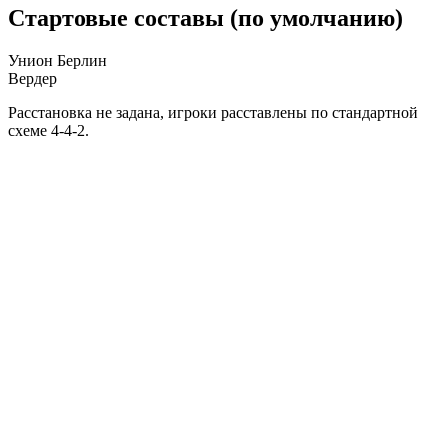
Стартовые составы (по умолчанию)
Унион Берлин
Вердер
Расстановка не задана, игроки расставлены по стандартной
схеме 4-4-2.