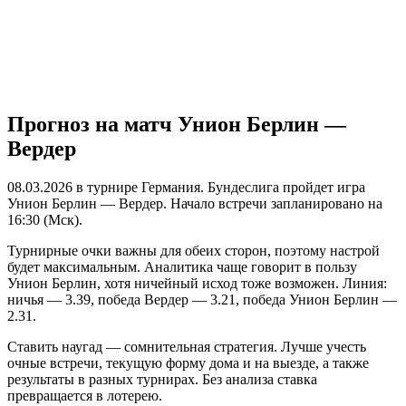
Прогноз на матч Унион Берлин —
Вердер
08.03.2026 в турнире Германия. Бундеслига пройдет игра
Унион Берлин — Вердер. Начало встречи запланировано на
16:30 (Мск).
Турнирные очки важны для обеих сторон, поэтому настрой
будет максимальным. Аналитика чаще говорит в пользу
Унион Берлин, хотя ничейный исход тоже возможен. Линия:
ничья — 3.39, победа Вердер — 3.21, победа Унион Берлин —
2.31.
Ставить наугад — сомнительная стратегия. Лучше учесть
очные встречи, текущую форму дома и на выезде, а также
результаты в разных турнирах. Без анализа ставка
превращается в лотерею.