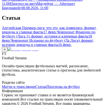
11:00
Прогноз на матч
Магдебург — Айнтрахт
Брауншвейг
08.08.2026
, 11:00
Статьи
Английская Премьер-лига: что это, как появилась, формат,
рекорды и главные факты
17 февр.
Чемпионат Франции по
футболу (Лига 1): формат, история и ключевые факты
18
февр.
Чемпионат Испании по футболу (Ла Лига): формат,
история, рекорды и главные факты
16 февр.
×
FT
Football Streams
Онлайн-трансляции футбольных матчей, расписание,
статистика, аналитические статьи и прогнозы для любителей
футбола.
Разделы сайта
Матчи и трансляции
Статьи
Прогнозы на футбол
Информация
Сервис не принимает ставки и не является букмекерской
компанией.
Все ссылки на трансляции носят ознакомительный
характер.
©
2026
Football Streams. Все права защищены.