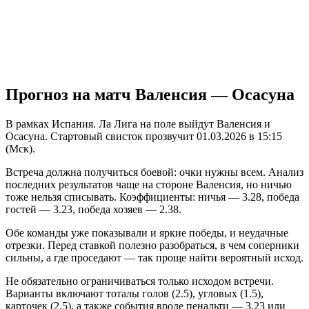
Прогноз на матч Валенсия — Осасуна
В рамках Испания. Ла Лига на поле выйдут Валенсия и
Осасуна. Стартовый свисток прозвучит 01.03.2026 в 15:15
(Мск).
Встреча должна получиться боевой: очки нужны всем. Анализ
последних результатов чаще на стороне Валенсия, но ничью
тоже нельзя списывать. Коэффициенты: ничья — 3.28, победа
гостей — 3.23, победа хозяев — 2.38.
Обе команды уже показывали и яркие победы, и неудачные
отрезки. Перед ставкой полезно разобраться, в чем соперники
сильны, а где проседают — так проще найти вероятный исход.
Не обязательно ограничиваться только исходом встречи.
Варианты включают тоталы голов (2.5), угловых (1.5),
карточек (2.5), а также события вроде пенальти — 3.23 или