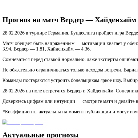
Прогноз на матч Вердер — Хайденхайм
28.02.2026 в турнире Германия. Бундеслига пройдет игра Верд
Матч обещает быть напряженным — мотивации хватает у обеих
3.94, Вердер — 1.81, Хайденхайм — 4.36.
Сомневаться перед ставкой нормально: даже эксперты ошибают
Не обязательно ограничиваться только исходом встречи. Вариант
Команды постараются устроить болельщикам яркое шоу. Выбирай
28.02.2026 на поле встретятся Вердер и Хайденхайм. Соперни
Доверьтесь цифрам или интуиции — смотрите матч и делайте 
*Коэффициенты актуальны на момент публикации и могут изме
Актуальные прогнозы