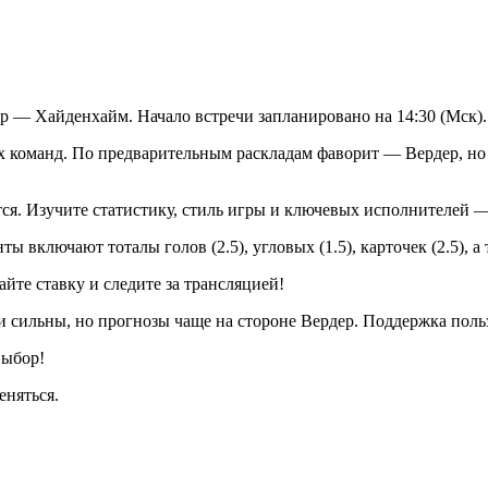
ер — Хайденхайм. Начало встречи запланировано на 14:30 (Мск).
 команд. По предварительным раскладам фаворит — Вердер, но 
ся. Изучите статистику, стиль игры и ключевых исполнителей —
ы включают тоталы голов (2.5), угловых (1.5), карточек (2.5), 
те ставку и следите за трансляцией!
ки сильны, но прогнозы чаще на стороне Вердер. Поддержка по
выбор!
няться.