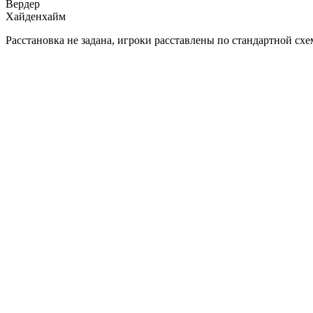
Вердер
Хайденхайм
Расстановка не задана, игроки расставлены по стандартной схем