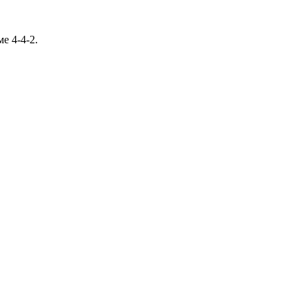
е 4-4-2.