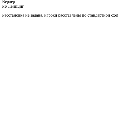
Вердер
РБ Лейпциг
Расстановка не задана, игроки расставлены по стандартной схем