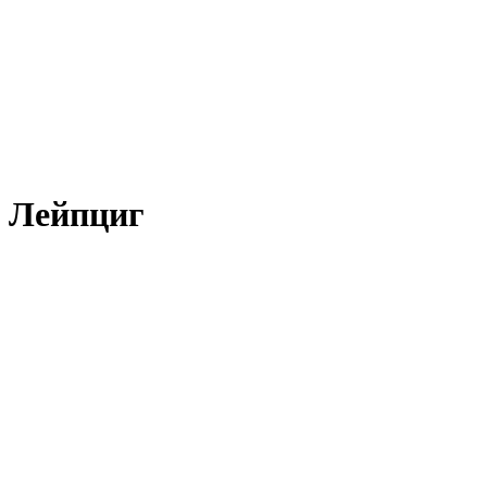
Б Лейпциг