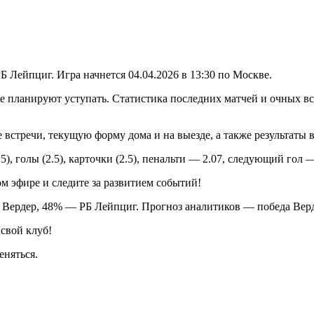
 Лейпциг. Игра начнется 04.04.2026 в 13:30 по Москве.
е планируют уступать. Статистика последних матчей и очных вс
встречи, текущую форму дома и на выезде, а также результаты в
, голы (2.5), карточки (2.5), пенальти — 2.07, следующий гол —
ом эфире и следите за развитием событий!
 Вердер, 48% — РБ Лейпциг. Прогноз аналитиков — победа Вер
свой клуб!
няться.