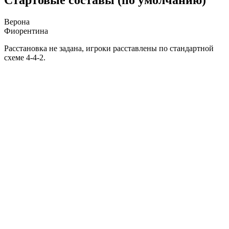
Верона
Фиорентина
Расстановка не задана, игроки расставлены по стандартной
схеме 4-4-2.