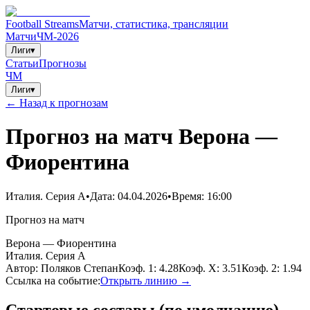
Football Streams
Матчи, статистика, трансляции
Матчи
ЧМ-2026
Лиги
▾
Статьи
Прогнозы
ЧМ
Лиги
▾
← Назад к прогнозам
Прогноз на матч Верона —
Фиорентина
Италия. Серия A
•
Дата:
04.04.2026
•
Время:
16:00
Прогноз на матч
Верона
—
Фиорентина
Италия. Серия A
Автор:
Поляков Степан
Коэф. 1:
4.28
Коэф. X:
3.51
Коэф. 2:
1.94
Ссылка на событие:
Открыть линию →
Стартовые составы (по умолчанию)