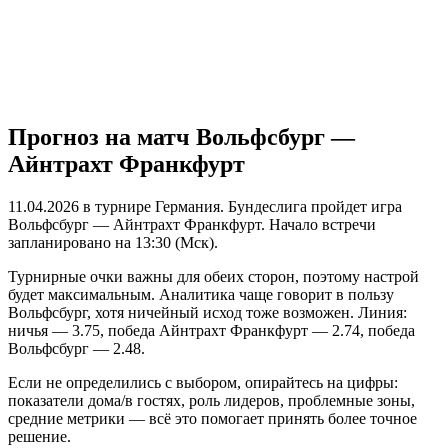
Прогноз на матч Вольфсбург —
Айнтрахт Франкфурт
11.04.2026 в турнире Германия. Бундеслига пройдет игра
Вольфсбург — Айнтрахт Франкфурт. Начало встречи
запланировано на 13:30 (Мск).
Турнирные очки важны для обеих сторон, поэтому настрой
будет максимальным. Аналитика чаще говорит в пользу
Вольфсбург, хотя ничейный исход тоже возможен. Линия:
ничья — 3.75, победа Айнтрахт Франкфурт — 2.74, победа
Вольфсбург — 2.48.
Если не определились с выбором, опирайтесь на цифры:
показатели дома/в гостях, роль лидеров, проблемные зоны,
средние метрики — всё это помогает принять более точное
решение.