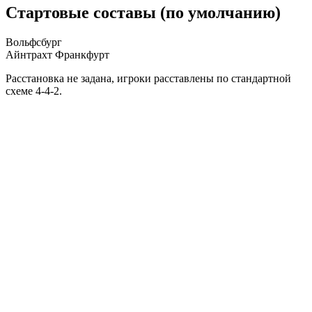
Стартовые составы (по умолчанию)
Вольфсбург
Айнтрахт Франкфурт
Расстановка не задана, игроки расставлены по стандартной
схеме 4-4-2.