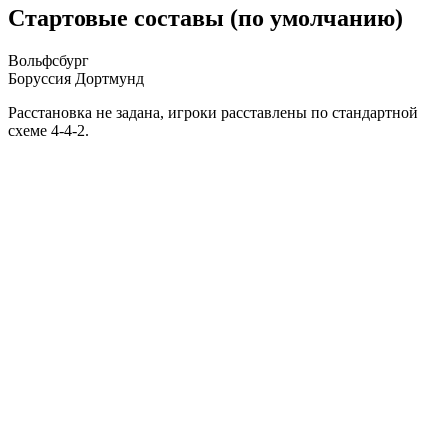
Стартовые составы (по умолчанию)
Вольфсбург
Боруссия Дортмунд
Расстановка не задана, игроки расставлены по стандартной
схеме 4-4-2.