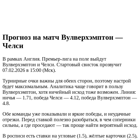
Прогноз на матч Вулверхэмптон —
Челси
В рамках Англия. Премьер-лига на поле выйдут
Вулверхэмптон и Челси. Стартовый свисток прозвучит
07.02.2026 в 15:00 (Мск).
Турнирные очки важны для обеих сторон, поэтому настрой
будет максимальным. Аналитика чаще говорит в пользу
Вулверхэмптон, хотя ничейный исход тоже возможен. Линия:
ничья — 1.71, победа Челси — 4.12, победа Вулверхэмптон —
4.8.
Обе команды уже показывали и яркие победы, и неудачные
отрезки. Перед ставкой полезно разобраться, в чем соперники
сильны, а где проседают — так проще найти вероятный исход.
В росписи есть ставки на угловые (1.5), жёлтые карточки (2.5),