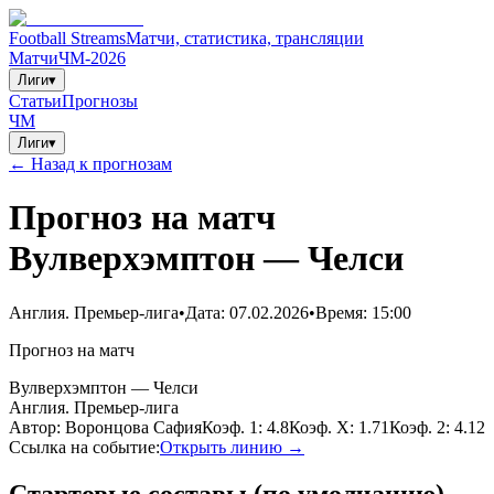
Football Streams
Матчи, статистика, трансляции
Матчи
ЧМ-2026
Лиги
▾
Статьи
Прогнозы
ЧМ
Лиги
▾
← Назад к прогнозам
Прогноз на матч
Вулверхэмптон — Челси
Англия. Премьер-лига
•
Дата:
07.02.2026
•
Время:
15:00
Прогноз на матч
Вулверхэмптон
—
Челси
Англия. Премьер-лига
Автор:
Воронцова Сафия
Коэф. 1:
4.8
Коэф. X:
1.71
Коэф. 2:
4.12
Ссылка на событие:
Открыть линию →
Стартовые составы (по умолчанию)