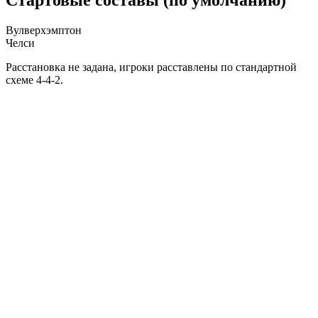
Вулверхэмптон
Челси
Расстановка не задана, игроки расставлены по стандартной
схеме 4-4-2.