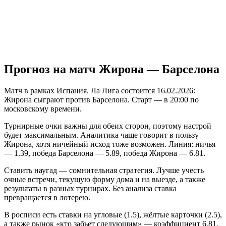
Прогноз на матч Жирона — Барселона
Матч в рамках Испания. Ла Лига состоится 16.02.2026:
Жирона сыграют против Барселона. Старт — в 20:00 по
московскому времени.
Турнирные очки важны для обеих сторон, поэтому настрой
будет максимальным. Аналитика чаще говорит в пользу
Жирона, хотя ничейный исход тоже возможен. Линия: ничья
— 1.39, победа Барселона — 5.89, победа Жирона — 6.81.
Ставить наугад — сомнительная стратегия. Лучше учесть
очные встречи, текущую форму дома и на выезде, а также
результаты в разных турнирах. Без анализа ставка
превращается в лотерею.
В росписи есть ставки на угловые (1.5), жёлтые карточки (2.5),
а также рынок «кто забьет следующим» — коэффициент 6.81.