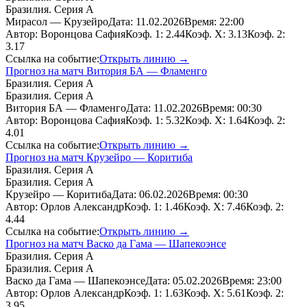
Бразилия. Серия A
Мирасол
—
Крузейро
Дата:
11.02.2026
Время:
22:00
Автор:
Воронцова Сафия
Коэф. 1:
2.44
Коэф. X:
3.13
Коэф. 2:
3.17
Ссылка на событие:
Открыть линию →
Прогноз на матч Витория БА — Фламенго
Бразилия. Серия A
Бразилия. Серия A
Витория БА
—
Фламенго
Дата:
11.02.2026
Время:
00:30
Автор:
Воронцова Сафия
Коэф. 1:
5.32
Коэф. X:
1.64
Коэф. 2:
4.01
Ссылка на событие:
Открыть линию →
Прогноз на матч Крузейро — Коритиба
Бразилия. Серия A
Бразилия. Серия A
Крузейро
—
Коритиба
Дата:
06.02.2026
Время:
00:30
Автор:
Орлов Александр
Коэф. 1:
1.46
Коэф. X:
7.46
Коэф. 2:
4.44
Ссылка на событие:
Открыть линию →
Прогноз на матч Васко да Гама — Шапекоэнсе
Бразилия. Серия A
Бразилия. Серия A
Васко да Гама
—
Шапекоэнсе
Дата:
05.02.2026
Время:
23:00
Автор:
Орлов Александр
Коэф. 1:
1.63
Коэф. X:
5.61
Коэф. 2:
3.95