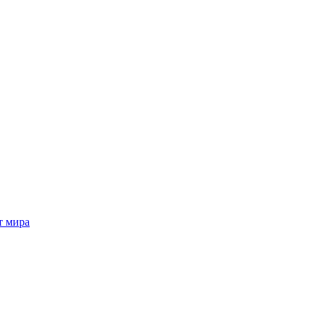
т мира