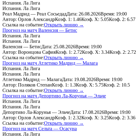
Испания. Ла Лига
Испания. Ла Лига
Реал Мадрид
—
Реал Сосьедад
Дата:
26.08.2026
Время:
19:00
Автор:
Орлов Александр
Коэф. 1:
1.46
Коэф. X:
5.05
Коэф. 2:
6.57
Ссылка на событие:
Открыть линию →
Прогноз на матч Валенсия — Бетис
Испания. Ла Лига
Испания. Ла Лига
Валенсия
—
Бетис
Дата:
25.08.2026
Время:
19:00
Автор:
Воронцова Сафия
Коэф. 1:
2.72
Коэф. X:
3.34
Коэф. 2:
2.72
Ссылка на событие:
Открыть линию →
Прогноз на матч Атлетико Мадрид — Малага
Испания. Ла Лига
Испания. Ла Лига
Атлетико Мадрид
—
Малага
Дата:
19.08.2026
Время:
19:00
Автор:
Поляков Степан
Коэф. 1:
1.3
Коэф. X:
5.75
Коэф. 2:
10.5
Ссылка на событие:
Открыть линию →
Прогноз на матч Депортиво Ла-Корунья — Эльче
Испания. Ла Лига
Испания. Ла Лига
Депортиво Ла-Корунья
—
Эльче
Дата:
17.08.2026
Время:
19:00
Автор:
Орлов Александр
Коэф. 1:
2.32
Коэф. X:
3.25
Коэф. 2:
3.36
Ссылка на событие:
Открыть линию →
Прогноз на матч Сельта — Осасуна
Испания. Ла Лига