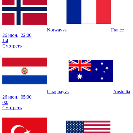
Norway
vs
France
26 июн., 22:00
1
:
4
Смотреть
Paraguay
vs
Australia
26 июн., 05:00
0
:
0
Смотреть