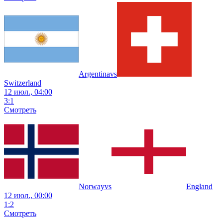
Argentina
vs
Switzerland
12 июл., 04:00
3
:
1
Смотреть
Norway
vs
England
12 июл., 00:00
1
:
2
Смотреть