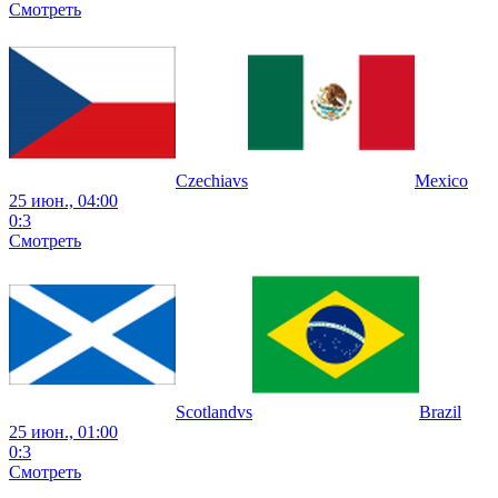
Смотреть
Czechia
vs
Mexico
25 июн., 04:00
0
:
3
Смотреть
Scotland
vs
Brazil
25 июн., 01:00
0
:
3
Смотреть