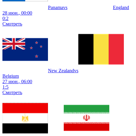
Panama
vs
England
28 июн., 00:00
0
:
2
Смотреть
New Zealand
vs
Belgium
27 июн., 06:00
1
:
5
Смотреть