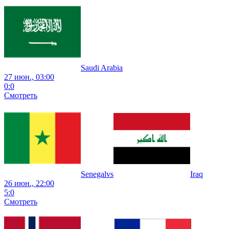
Saudi Arabia
27 июн., 03:00
0
:
0
Смотреть
Senegal
vs
Iraq
26 июн., 22:00
5
:
0
Смотреть